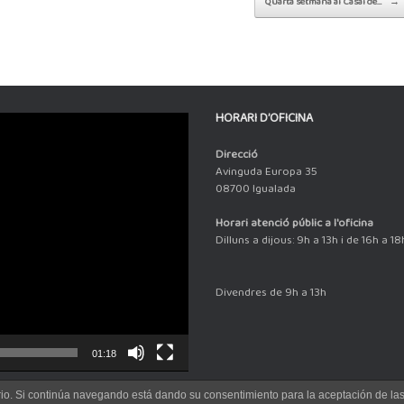
Quarta setmana al Casal de…
→
HORARI D’OFICINA
Direcció
Avinguda Europa 35
08700 Igualada
Horari atenció públic a l'oficina
Dilluns a dijous: 9h a 13h i de 16h a 18
Divendres de 9h a 13h
01:18
uario. Si continúa navegando está dando su consentimiento para la aceptación de l
Theme by
SiteOrigin