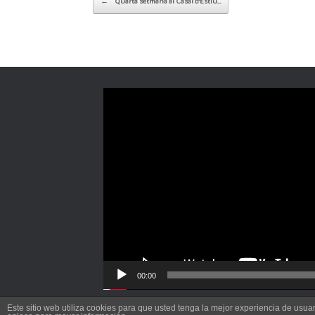
←
Quarta setmana al Casal d’Estiu…
Reproductor
de
vídeo
00:00
Este sitio web utiliza cookies para que usted tenga la mejor experiencia de us