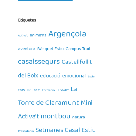
Etiquetes
Argençola
anima'ns
Activa't
aventura
Bàsquet Estiu
Campus Trail
casalssegurs
Castellfollit
del Boix
educació
emocional
Estiu
La
2015
estiu2021
formació
LandART
Torre de Claramunt
Mini
montbou
Activa't
natura
Setmanes Casal Estiu
Presentació