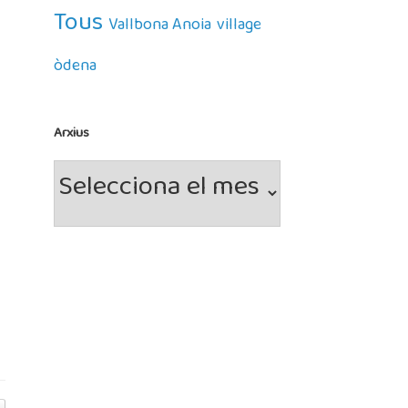
Tous
Vallbona Anoia
village
òdena
Arxius
Arxius