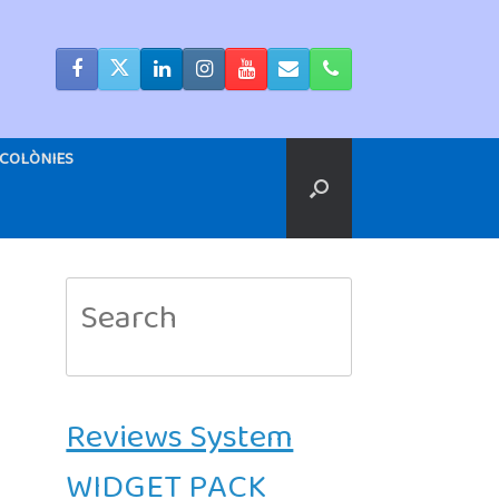
COLÒNIES
Search
for:
Reviews System
WIDGET PACK