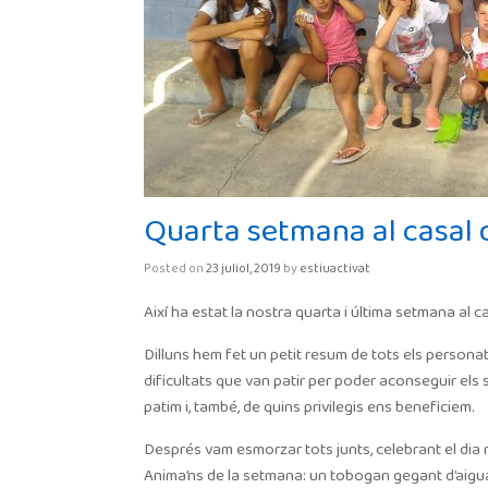
Quarta setmana al casal 
Posted on
23 juliol, 2019
by
estiuactivat
Així ha estat la nostra quarta i última setmana al c
Dilluns hem fet un petit resum de tots els persona
dificultats que van patir per poder aconseguir els
patim i, també, de quins privilegis ens beneficiem.
Després vam esmorzar tots junts, celebrant el dia 
Anima’ns de la setmana: un tobogan gegant d’aigua 