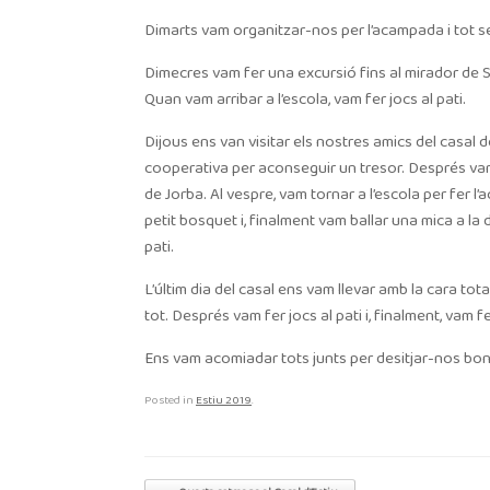
Dimarts vam organitzar-nos per l’acampada i tot seg
Dimecres vam fer una excursió fins al mirador de S
Quan vam arribar a l’escola, vam fer jocs al pati.
Dijous ens van visitar els nostres amics del casal
cooperativa per aconseguir un tresor. Després vam 
de Jorba. Al vespre, vam tornar a l’escola per fer 
petit bosquet i, finalment vam ballar una mica a la
pati.
L’últim dia del casal ens vam llevar amb la cara to
tot. Després vam fer jocs al pati i, finalment, vam f
Ens vam acomiadar tots junts per desitjar-nos bo
Posted in
Estiu 2019
.
Post navigation