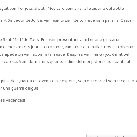
uit vam fer jocs al pati. Més tard vam anar a la piscina del poble.
ant Salvador de Jorba, vam esmorzar i de tornada vam parar al Castell.
 de Sant Martí de Tous. Ens vam presentar i vam fer una gimcana
esmorzar tots junts i, en acabar, vam anar a remullar-nos a la piscina
l’acampada on vam sopar a la fresca. Després vam fer un joc de nit pel
 discoteca. Vam dormir uns quants a dins del menjador i uns quants al
ta pintada! Quan ja estàvem tots desperts, vam esmorzar i vam recollir-ho
er una guerra d’aigua.
nes vacances!