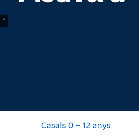
<
Casals 0 – 12 anys