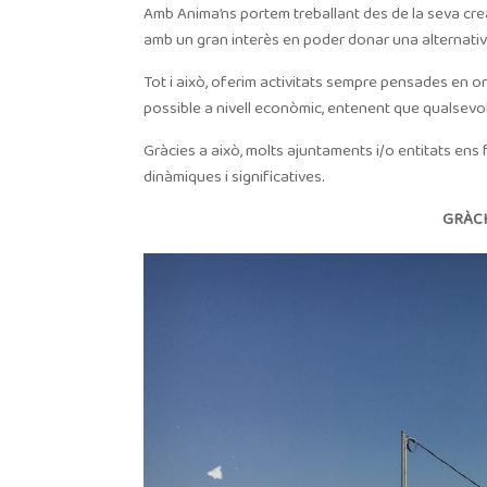
Amb Anima’ns portem treballant des de la seva creac
amb un gran interès en poder donar una alternativa p
Tot i això, oferim activitats sempre pensades en or
possible a nivell econòmic, entenent que qualsevol
Gràcies a això, molts ajuntaments i/o entitats ens 
dinàmiques i significatives.
GRÀCI