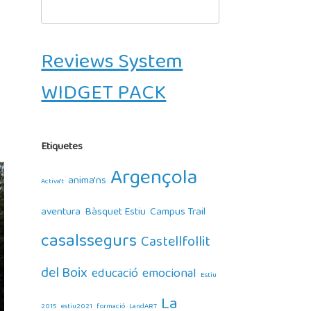
for:
Reviews System
WIDGET PACK
Etiquetes
Argençola
anima'ns
Activa't
aventura
Bàsquet Estiu
Campus Trail
casalssegurs
Castellfollit
del Boix
educació
emocional
Estiu
La
2015
estiu2021
formació
LandART