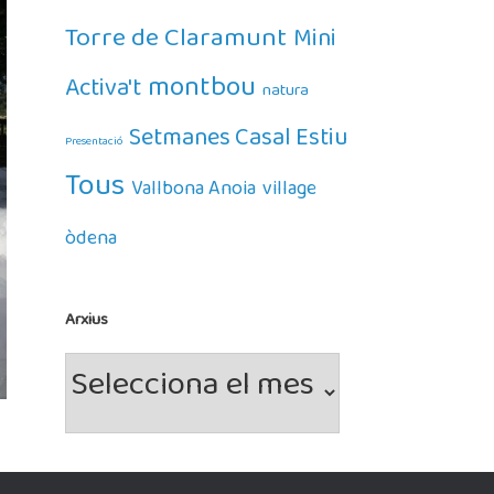
Torre de Claramunt
Mini
montbou
Activa't
natura
Setmanes Casal Estiu
Presentació
Tous
Vallbona Anoia
village
òdena
Arxius
Arxius