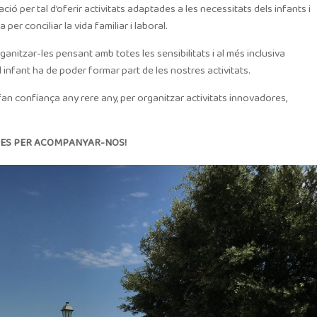
ió per tal d’oferir activitats adaptades a les necessitats dels infants i
er conciliar la vida familiar i laboral.
ganitzar-les pensant amb totes les sensibilitats i al més inclusiva
 infant ha de poder formar part de les nostres activitats.
fan confiança any rere any, per organitzar activitats innovadores,
ES PER ACOMPANYAR-NOS!