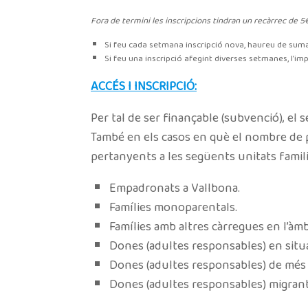
Fora de termini les inscripcions tindran un recàrrec de 5
Si feu cada setmana inscripció nova, haureu de sum
Si feu una inscripció afegint diverses setmanes, l’i
ACCÉS I INSCRIPCIÓ:
Per tal de ser finançable (subvenció), el s
També en els casos en què el nombre de pl
pertanyents a les següents unitats famili
Empadronats a Vallbona.
Famílies monoparentals.
Famílies amb altres càrregues en l’àmb
Dones (adultes responsables) en situa
Dones (adultes responsables) de més 
Dones (adultes responsables) migrant