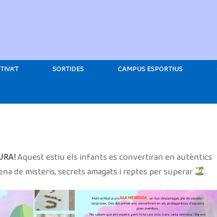
TIVA’T
SORTIDES
CAMPUS ESPORTIUS
URA!
Aquest estiu els infants es convertiran en autèntics
ena de misteris, secrets amagats i reptes per superar
.