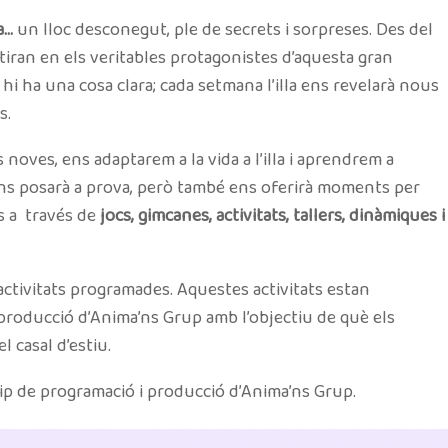
a…
un lloc desconegut, ple de secrets i sorpreses. Des del
rtiran en els veritables protagonistes d’aquesta gran
i ha una cosa clara; cada setmana l’illa ens revelarà nous
s.
oves, ens adaptarem a la vida a l’illa i aprendrem a
 ens posarà a prova, però també ens oferirà moments per
ts a través de
jocs, gimcanes, activitats, tallers, dinàmiques i
tivitats programades. Aquestes activitats estan
 producció d’Anima’ns Grup amb l’objectiu de què els
l casal d’estiu.
uip de programació i producció d’Anima’ns Grup.