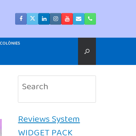
COLÒNIES
Search
for:
Reviews System
WIDGET PACK