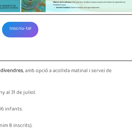
Inscriu-te!
 divendres
, amb opció a acollida matinal i servei de
y al 31 de juliol.
16 infants.
nim 8 inscrits).