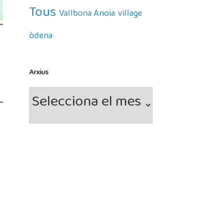
Tous
Vallbona Anoia
village
òdena
Arxius
Arxius