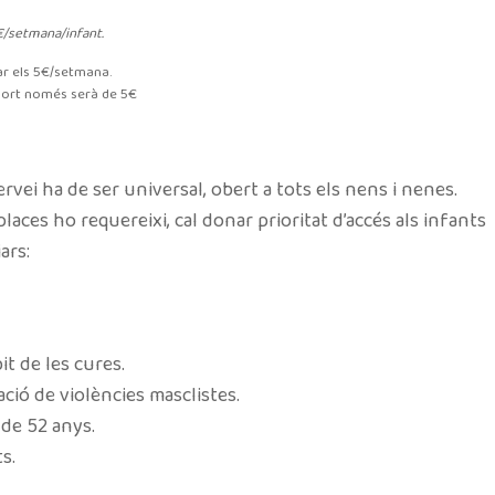
€/setmana/infant.
ar els 5€/setmana.
mport només serà de 5€
ervei ha de ser universal, obert a tots els nens i nenes.
aces ho requereixi, cal donar prioritat d’accés als infants
ars:
it de les cures.
ció de violències masclistes.
de 52 anys.
s.