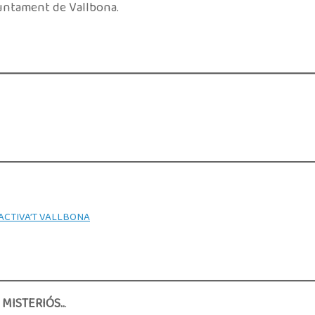
Ajuntament de Vallbona.
. ACTIVA’T VALLBONA
 MISTERIÓS..
.