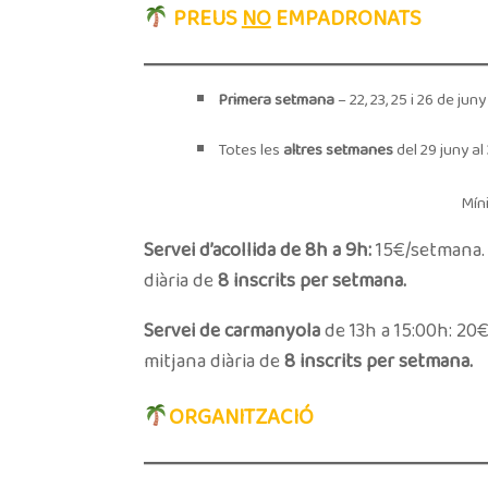
PREUS
NO
EMPADRONATS
Primera setmana
– 22, 23, 25 i 26 de juny
Totes les
altres setmanes
del 29 juny al 3
Mín
Servei d’acollida de 8h a 9h:
15€/setmana. D
diària de
8 inscrits per setmana.
Servei de carmanyola
de 13h a 15:00h: 20€
mitjana diària de
8 inscrits per setmana.
ORGANITZACIÓ