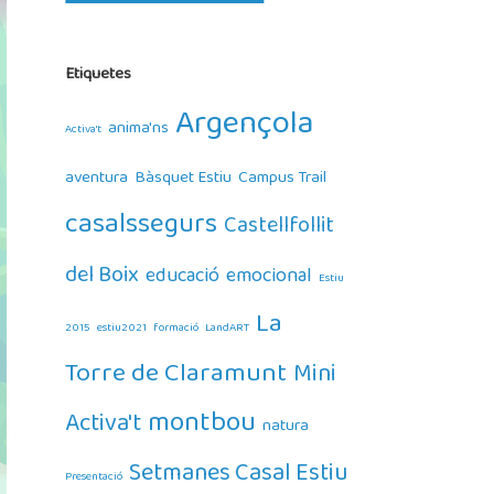
Etiquetes
Argençola
anima'ns
Activa't
aventura
Bàsquet Estiu
Campus Trail
casalssegurs
Castellfollit
del Boix
educació
emocional
Estiu
La
2015
estiu2021
formació
LandART
Torre de Claramunt
Mini
montbou
Activa't
natura
Setmanes Casal Estiu
Presentació