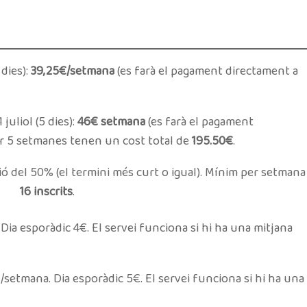
 dies):
39,25€/setmana
(es farà el pagament directament a
 juliol (5 dies):
46€ setmana
(es farà el pagament
er 5 setmanes tenen un cost total de
195.50€
.
ó del 50% (el termini més curt o igual). Mínim per setmana
16 inscrits
.
ia esporàdic 4€. El servei funciona si hi ha una mitjana
/setmana. Dia esporàdic 5€. El servei funciona si hi ha una