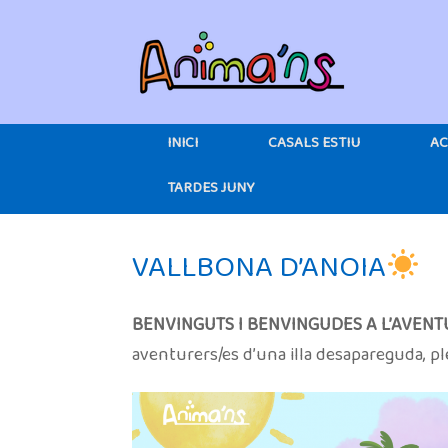
Skip
to
content
INICI
CASALS ESTIU
AC
TARDES JUNY
VALLBONA D’ANOIA
BENVINGUTS I BENVINGUDES A L’AVENT
aventurers/es d’una illa desapareguda, pl