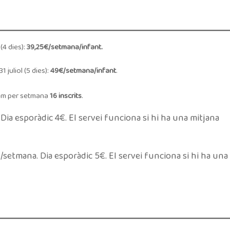
 (4 dies):
39,25€/setmana/infant.
1 juliol (5 dies):
49€/setmana/infant
.
im per setmana
16 inscrits
.
ia esporàdic 4€. El servei funciona si hi ha una mitjana
/setmana. Dia esporàdic 5€. El servei funciona si hi ha una