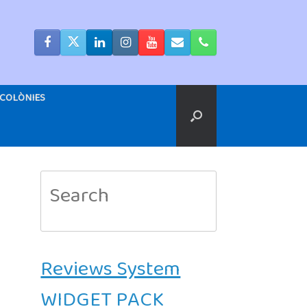
COLÒNIES
Search
for:
Reviews System
WIDGET PACK