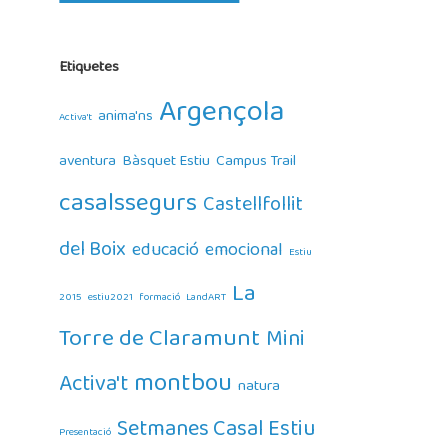
Etiquetes
Argençola
anima'ns
Activa't
aventura
Bàsquet Estiu
Campus Trail
casalssegurs
Castellfollit
del Boix
educació
emocional
Estiu
La
2015
estiu2021
formació
LandART
Torre de Claramunt
Mini
montbou
Activa't
natura
Setmanes Casal Estiu
Presentació