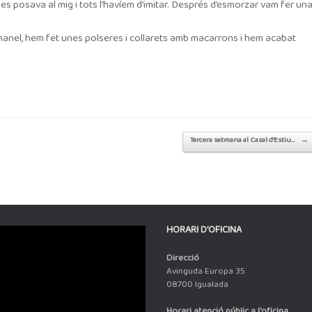
es posava al mig i tots l’havíem d’imitar. Després d’esmorzar vam fer un
hanel, hem fet unes polseres i collarets amb macarrons i hem acabat
Tercera setmana al Casal d’Estiu…
→
HORARI D’OFICINA
Direcció
Avinguda Europa 35
08700 Igualada