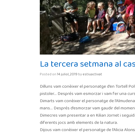
La tercera setmana al cas
Posted on
14 juliol, 2019
by
estiuactivat
Dilluns vam conèixer el personatge d’en Tortell Polt
pistoler… Després vam esmorzar i vam fer una curs
Dimarts vam conèixer el personatge de l’
Almudena
mans… Després d’esmorzar vam gaudir del moment A
Dimecres vam presentar a en
Kilian
Jornet i seguid
diferents jocs amb elements de la natura.
Dijous vam conèixer el personatge de l’
Alicia
Alonso