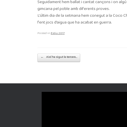
Seguidament hem ballat i cantat cançons i on algú 
gimcana pel poble amb diferents proves.
L’últim dia de la setmana hem conegut a la Coco C
fent jocs d’aigua que ha acabat en guerra.
Posted in
Estiu 2017
.
Post navigation
←
Així ha sigut la tercera…
Reproductor
de
vídeo