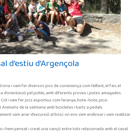
al d’estiu d’Argençola
rona i vam fer diversos jocs de coneixença com l’aïllant, el fan, el
a d’orientació pel poble, amb diferents proves i pistes amagades.
Cid i vam fer jocs esportius com l’aranya,
bote
–
bote
, pica-
nima’ns de la setmana amb bicicletes i karts a pedals.
ament vam anar d’excursió al bosc on ens vam endinsar i vam realitzar
 i hem pensat i creat una cançó entre tots relacionada amb el casal.