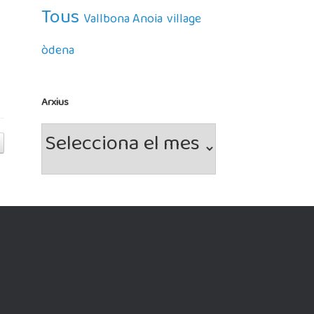
a
Tous
Vallbona Anoia
village
òdena
Arxius
Arxius