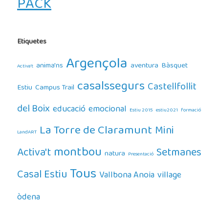
PACK
Etiquetes
Argençola
anima'ns
aventura
Bàsquet
Activa't
casalssegurs
Castellfollit
Estiu
Campus Trail
del Boix
educació
emocional
Estiu 2015
estiu2021
formació
La Torre de Claramunt
Mini
LandART
montbou
Activa't
Setmanes
natura
Presentació
Tous
Casal Estiu
Vallbona Anoia
village
òdena