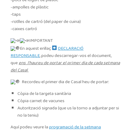
-pots de iogurt de plàstic
-ampolles de plàstic
-taps
-rotlles de cartró (del paper de cuina)
-caixes cartró
IMPORTANT
En aquest enllaç
DECLARACIÓ
RESPONSABLE
, podeu descarregar-vos el document,
que
ens l’haureu de portar el primer dia de cada setmana
del Casal
Recordeu el primer dia de Casal heu de portar:
Còpia de la targeta sanitària
Còpia carnet de vacunes
Autorització signada (que us la torno a adjuntar per si
no la teniu)
Aquí podeu veure la
programació de la setmana