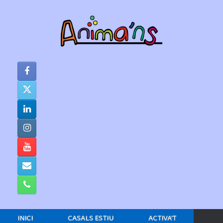
Skip
to
content
INICI
CASALS ESTIU
ACTIVA’T