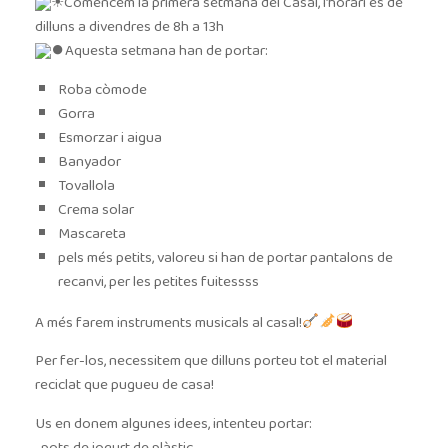
Comencem la primera setmana del Casal, l’horari és de
dilluns a divendres de 8h a 13h
Aquesta setmana han de portar:
Roba còmode
Gorra
Esmorzar i aigua
Banyador
Tovallola
Crema solar
Mascareta
pels més petits, valoreu si han de portar pantalons de
recanvi, per les petites fuitessss
A més farem instruments musicals al casal!
Per fer-los, necessitem que dilluns porteu tot el material
reciclat que pugueu de casa!
Us en donem algunes idees, intenteu portar: