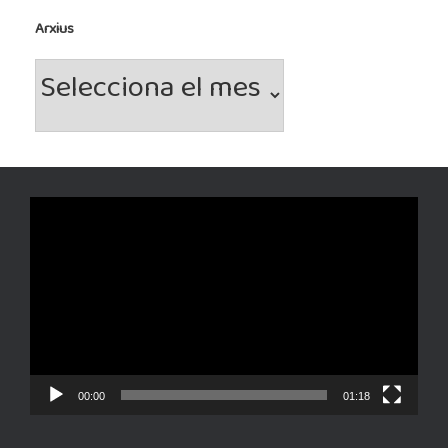
Arxius
Arxius
Reproductor
de
vídeo
00:00
01:18