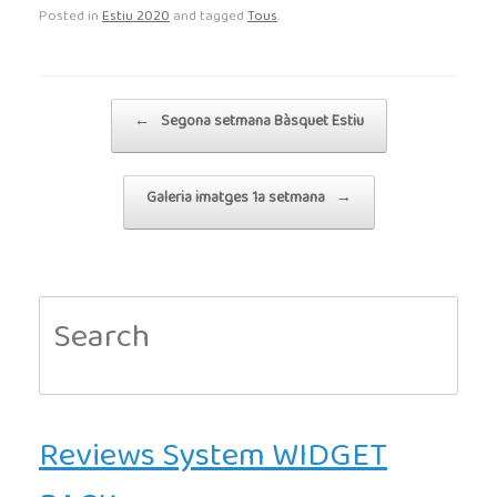
Posted in
Estiu 2020
and tagged
Tous
.
Post navigation
←
Segona setmana Bàsquet Estiu
Galeria imatges 1a setmana
→
Search
for:
Reviews System WIDGET