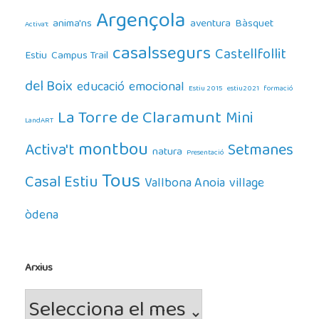
Argençola
anima'ns
aventura
Bàsquet
Activa't
casalssegurs
Castellfollit
Estiu
Campus Trail
del Boix
educació
emocional
Estiu 2015
estiu2021
formació
La Torre de Claramunt
Mini
LandART
montbou
Activa't
Setmanes
natura
Presentació
Tous
Casal Estiu
Vallbona Anoia
village
òdena
Arxius
Arxius