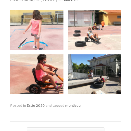
Posted on
14 juliol, 2020
by
estiuactivat
Posted in
Estiu 2020
and tagged
montbou
.
Post navigation