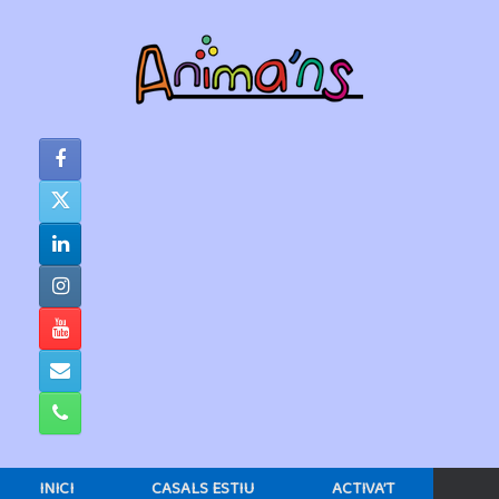
Skip
to
content
INICI
CASALS ESTIU
ACTIVA’T