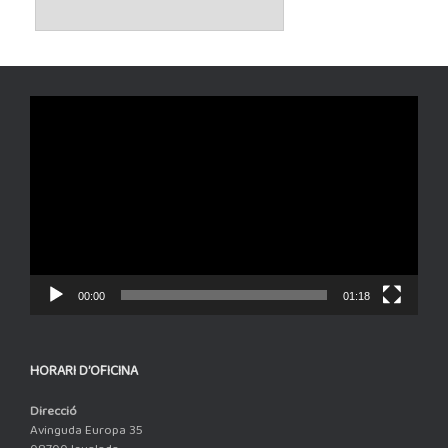
Reproductor
de
vídeo
00:00
01:18
HORARI D’OFICINA
Direcció
Avinguda Europa 35