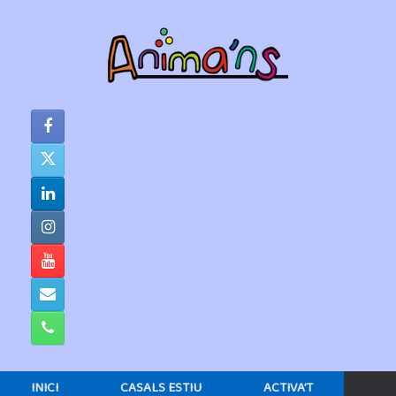
Skip
to
content
INICI
CASALS ESTIU
ACTIVA’T