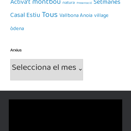
montbou
Activa't
Setmanes
natura
Presentació
Tous
Casal Estiu
Vallbona Anoia
village
òdena
Arxius
Arxius
Reproductor
de
vídeo