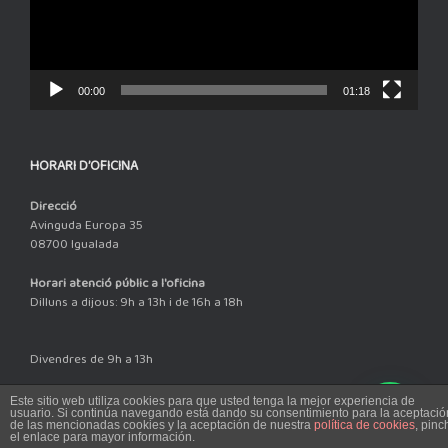
00:00
01:18
HORARI D’OFICINA
Direcció
Avinguda Europa 35
08700 Igualada
Horari atenció públic a l'oficina
Dilluns a dijous: 9h a 13h i de 16h a 18h
Divendres de 9h a 13h
Este sitio web utiliza cookies para que usted tenga la mejor experiencia de
usuario. Si continúa navegando está dando su consentimiento para la aceptació
de las mencionadas cookies y la aceptación de nuestra
política de cookies
, pinc
Theme by
SiteOrigin
el enlace para mayor información.