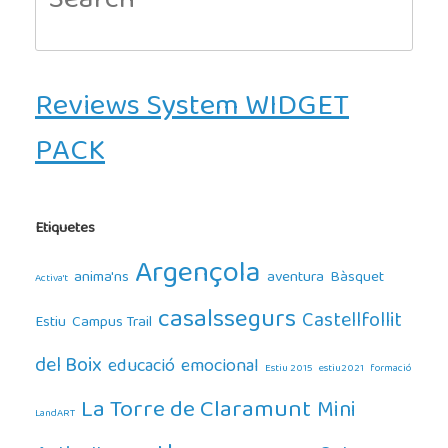
for:
Reviews System WIDGET
PACK
Etiquetes
Argençola
anima'ns
aventura
Bàsquet
Activa't
casalssegurs
Castellfollit
Estiu
Campus Trail
del Boix
educació
emocional
Estiu 2015
estiu2021
formació
La Torre de Claramunt
Mini
LandART