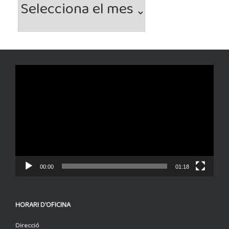
Arxius
Reproductor
de
vídeo
00:00
01:18
HORARI D’OFICINA
Direcció