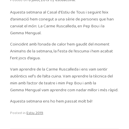
Posted on
8 juliol, 2019
by
estiuactivat
Aquesta setmana al Casal d’Estiu de Tous i seguint l’eix
d’animació h
em
conegut a una sèrie de persones que han
canviat el món: La Carme Ruscalleda, en Pep Bou i la
Gemma
Mengual
.
Coincidint amb l’onada de calor hem gaudit del moment
Anima’ns de la setmana, la festa de l’escuma i hem acabat
fent jocs d’aigua.
Vam aprendre de la Carme Ruscalleda i ens vam sentir
autèntics xefs de l’alta cuina. Vam aprendre la tècnica del
mim amb l’actor de teatre i mim Pep Bou i amb la
Gemma
Mengual
vam aprendre com nadar millor i més ràpid.
Aquesta setmana ens ho hem passat molt bé!
Posted in
Estiu 2019
.