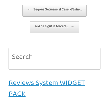
Post navigation
←
Segona Setmana al Casal d’Estiu…
Així ha sigut la tercera…
→
Search
for:
Reviews System WIDGET
PACK