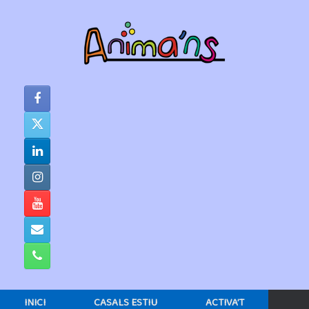
Skip
to
content
INICI
CASALS ESTIU
ACTIVA’T