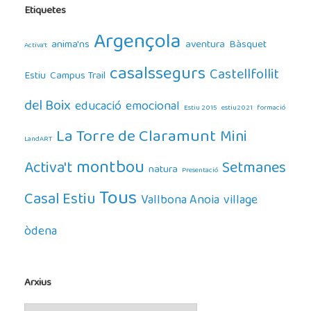
Etiquetes
Argençola
anima'ns
aventura
Bàsquet
Activa't
casalssegurs
Castellfollit
Estiu
Campus Trail
del Boix
educació
emocional
Estiu 2015
estiu2021
formació
La Torre de Claramunt
Mini
LandART
montbou
Activa't
Setmanes
natura
Presentació
Tous
Casal Estiu
Vallbona Anoia
village
òdena
Arxius