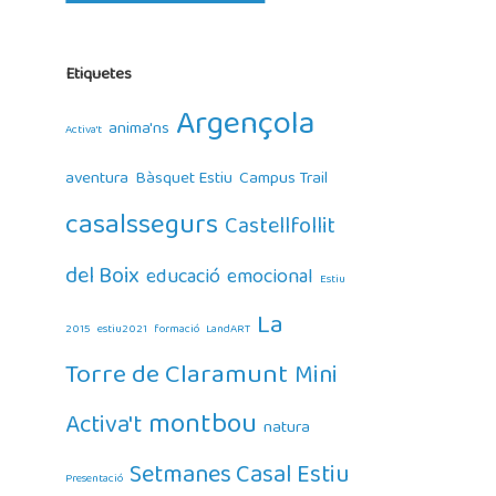
Etiquetes
Argençola
anima'ns
Activa't
aventura
Bàsquet Estiu
Campus Trail
casalssegurs
Castellfollit
del Boix
educació
emocional
Estiu
La
2015
estiu2021
formació
LandART
Torre de Claramunt
Mini
montbou
Activa't
natura
Setmanes Casal Estiu
Presentació