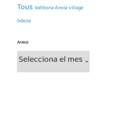
Tous
Vallbona Anoia
village
òdena
Arxius
Arxius