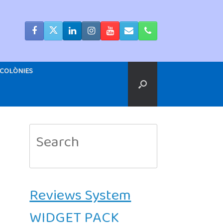
COLÒNIES
Search
for:
Reviews System
WIDGET PACK