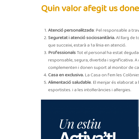
Quin valor afegit us don
Atenció personalitzada
: Pel responsable a tr
Seguretat i atenció sociosanitària.
Al llarg de
que succeixi, estarà a 1a línia en atenció.
Professionals
Tot el personal ha estat deguda
responsable, segura, divertida i significativ
complementen i donen suport al monitor de ca
Casa en exclusiva.
La Casa on fem les Colònies
Alimentació saludable
. El menjar és elaborat 
esportistes. i a les intol·leràncies i al·lergies.