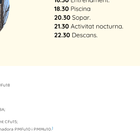
JFu18
3A;
nt CFu15;
1
renadora PMFu10 i PMMu10.