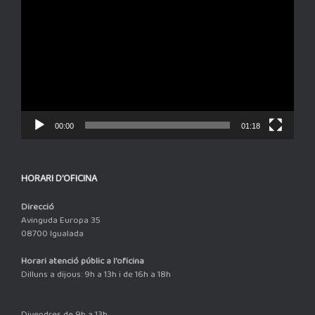
de
vídeo
00:00
01:18
HORARI D’OFICINA
Direcció
Avinguda Europa 35
08700 Igualada
Horari atenció públic a l'oficina
Dilluns a dijous: 9h a 13h i de 16h a 18h