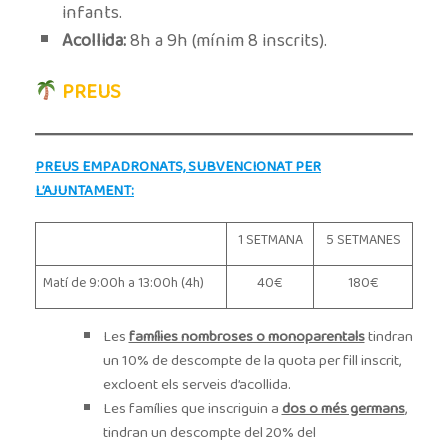
infants.
Acollida:
8h a 9h (mínim 8 inscrits).
PREUS
PREUS EMPADRONATS, SUBVENCIONAT PER
L’AJUNTAMENT:
1 SETMANA
5 SETMANES
Matí de 9:00h a 13:00h (4h)
40€
180€
Les
famílies nombroses o monoparentals
tindran
un 10% de descompte de la quota per fill inscrit,
excloent els serveis d’acollida.
Les famílies que inscriguin a
dos o més germans
,
tindran un descompte del 20% del