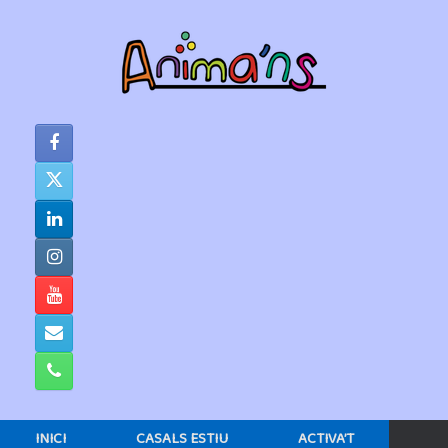
Skip
to
content
INICI
CASALS ESTIU
ACTIVA’T