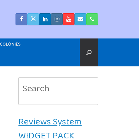
COLÒNIES
Search
for:
Reviews System
WIDGET PACK