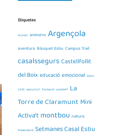
Etiquetes
Argençola
anima'ns
Activa't
aventura
Bàsquet Estiu
Campus Trail
casalssegurs
Castellfollit
del Boix
educació
emocional
Estiu
La
2015
estiu2021
formació
LandART
Torre de Claramunt
Mini
montbou
Activa't
natura
Setmanes Casal Estiu
Presentació