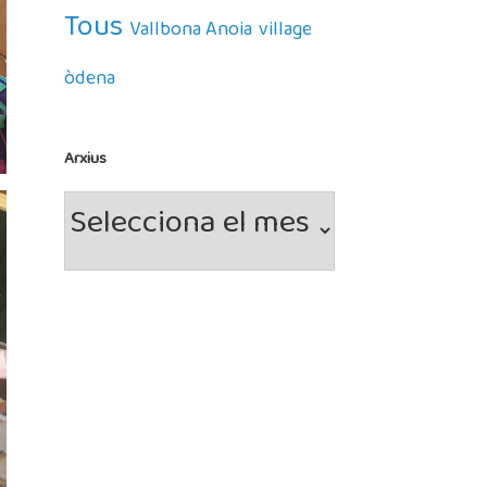
Tous
Vallbona Anoia
village
òdena
Arxius
Arxius