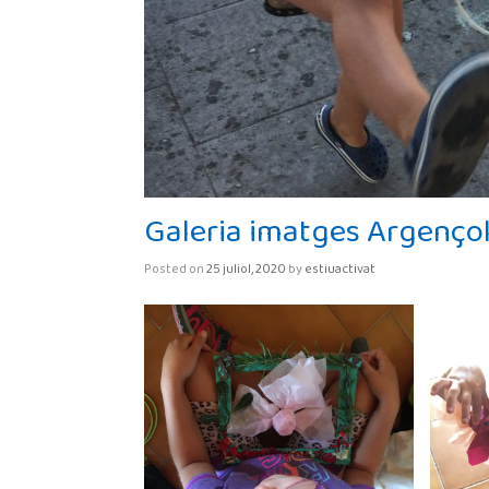
Galeria imatges Argenço
Posted on
25 juliol, 2020
by
estiuactivat