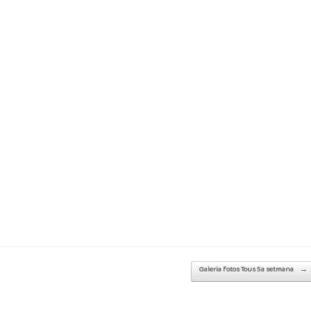
Galeria fotos Tous 5a setmana
→