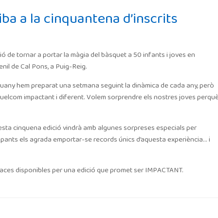
iba a la cinquantena d’inscrits
ió de tornar a portar la màgia del bàsquet a 50 infants i joves en
nil de Cal Pons, a Puig-Reig.
Enguany hem preparat una setmana seguint la dinàmica de cada any, però
 quelcom impactant i diferent. Volem sorprendre els nostres joves perqu
uesta cinquena edició vindrà amb algunes sorpreses especials per
ipants els agrada emportar-se records únics d’aquesta experiència… i
laces disponibles per una edició que promet ser IMPACTANT.