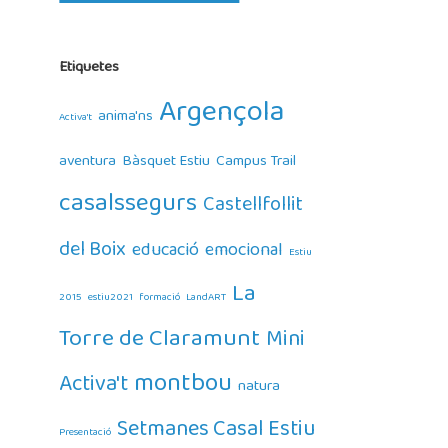
Etiquetes
Argençola
anima'ns
Activa't
aventura
Bàsquet Estiu
Campus Trail
casalssegurs
Castellfollit
del Boix
educació
emocional
Estiu
La
2015
estiu2021
formació
LandART
Torre de Claramunt
Mini
montbou
Activa't
natura
Setmanes Casal Estiu
Presentació