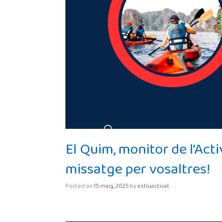
El Quim, monitor de l’Acti
missatge per vosaltres!
Posted on
15 maig, 2025
by
estiuactivat