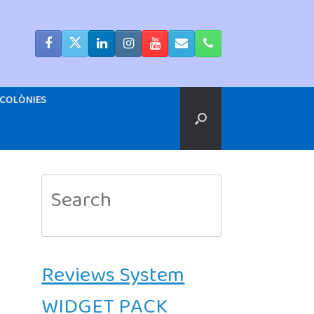
COLÒNIES
Search
for:
Reviews System
WIDGET PACK