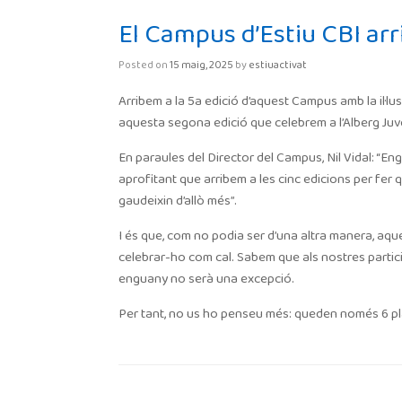
El Campus d’Estiu CBI arr
Posted on
15 maig, 2025
by
estiuactivat
Arribem a la 5a edició d’aquest Campus amb la il·lus
aquesta segona edició que celebrem a l’Alberg Juve
En paraules del Director del Campus, Nil Vidal: “
aprofitant que arribem a les cinc edicions per fer
gaudeixin d’allò més”.
I és que, com no podia ser d’una altra manera, aq
celebrar-ho com cal. Sabem que als nostres partic
enguany no serà una excepció.
Per tant, no us ho penseu més: queden només 6 p