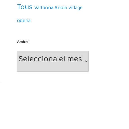
Tous
Vallbona Anoia
village
òdena
Arxius
Arxius